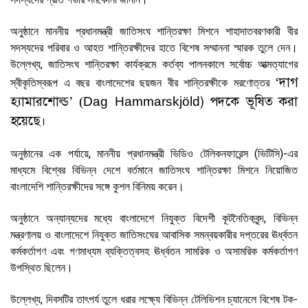
অনুষ্ঠানে মাননীয় প্রধানমন্ত্রী জাতিসংঘ শান্তিরক্ষা মিশনে শাহাদাতবরণকারী বীর
সদস্যদের পরিবার ও আহত শান্তিরক্ষীদের হাতে বিশেষ সম্মাননা স্মারক তুলে দেন।
উল্লেখ্য, জাতিসংঘ শান্তিরক্ষা কার্যক্রমে কর্তব্য পালনকালে সর্বোচ্চ আত্মত্যাগের
দাগ
‘
স্বীকৃতিস্বরূপ এ বছর বাংলাদেশের ছয়জন বীর শান্তিরক্ষীকে মরণোত্তর
হ্যামারশোল্ড
)
পদকে ভূষিত করা
’ (
Dag Hammarskjöld
হয়েছে।
অনুষ্ঠানের এক পর্যায়ে, মাননীয় প্রধানমন্ত্রী ভিডিও টেলিকনফারেন্স (ভিটিসি)-এর
মাধ্যমে বিশ্বের বিভিন্ন দেশে বর্তমানে জাতিসংঘ শান্তিরক্ষা মিশনে নিয়োজিত
বাংলাদেশি শান্তিরক্ষীদের সঙ্গে কুশল বিনিময় করেন।
অনুষ্ঠানে অন্যান্যদের মধ্যে বাংলাদেশে নিযুক্ত বিদেশী কূটনৈতিকবৃন্দ, বিভিন্ন
মন্ত্রণালয় ও বাংলাদেশে নিযুক্ত জাতিসংঘের আবাসিক সমন্বয়কারীর দপ্তরের ঊর্ধ্বতন
কর্মকর্তাগণ এবং গণমাধ্যম ব্যক্তিত্বসহ ঊর্ধ্বতন সামরিক ও অসামরিক কর্মকর্তাগণ
উপস্থিত ছিলেন।
উল্লেখ্য, দিবসটির তাৎপর্য তুলে ধরার লক্ষ্যে বিভিন্ন টেলিভিশন চ্যানেলে বিশেষ টক-