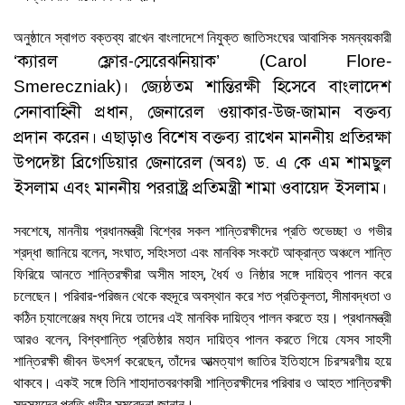
অনুষ্ঠানে স্বাগত বক্তব্য রাখেন বাংলাদেশে নিযুক্ত জাতিসংঘের আবাসিক সমন্বয়কারী
ক্যারল ফ্লোর-স্মেরেঝনিয়াক
‘
’ (Carol Flore-
। জ্যেষ্ঠতম শান্তিরক্ষী হিসেবে বাংলাদেশ
Smereczniak)
সেনাবাহিনী প্রধান, জেনারেল ওয়াকার-উজ-জামান বক্তব্য
প্রদান করেন। এছাড়াও বিশেষ বক্তব্য রাখেন মাননীয় প্রতিরক্ষা
উপদেষ্টা ব্রিগেডিয়ার জেনারেল (অবঃ) ড. এ কে এম শামছুল
ইসলাম এবং মাননীয় পররাষ্ট্র প্রতিমন্ত্রী শামা ওবায়েদ ইসলাম।
সবশেষে, মাননীয় প্রধানমন্ত্রী বিশ্বের সকল শান্তিরক্ষীদের প্রতি শুভেচ্ছা ও গভীর
শ্রদ্ধা জানিয়ে বলেন, সংঘাত, সহিংসতা এবং মানবিক সংকটে আক্রান্ত অঞ্চলে শান্তি
ফিরিয়ে আনতে শান্তিরক্ষীরা অসীম সাহস, ধৈর্য ও নিষ্ঠার সঙ্গে দায়িত্ব পালন করে
চলেছেন। পরিবার-পরিজন থেকে বহুদূরে অবস্থান করে শত প্রতিকূলতা, সীমাবদ্ধতা ও
কঠিন চ্যালেঞ্জের মধ্য দিয়ে তাদের এই মানবিক দায়িত্ব পালন করতে হয়। প্রধানমন্ত্রী
আরও বলেন, বিশ্বশান্তি প্রতিষ্ঠার মহান দায়িত্ব পালন করতে গিয়ে যেসব সাহসী
শান্তিরক্ষী জীবন উৎসর্গ করেছেন, তাঁদের আত্মত্যাগ জাতির ইতিহাসে চিরস্মরণীয় হয়ে
থাকবে। একই সঙ্গে তিনি শাহাদাতবরণকারী শান্তিরক্ষীদের পরিবার ও আহত শান্তিরক্ষী
সদস্যদের প্রতি গভীর সমবেদনা জানান।