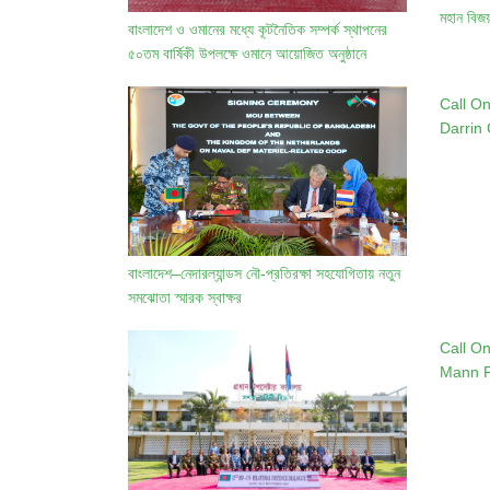
মহান বিজয়
বাংলাদেশ ও ওমানের মধ্যে কূটনৈতিক সম্পর্ক স্থাপনের
৫০তম বার্ষিকী উপলক্ষে ওমানে আয়োজিত অনুষ্ঠানে
বাংলাদেশ সশস্ত্র বাহিনীর সম্মিলিত ব্যান্ড ও অর্কেস্ট্রা
দলের অংশগ্রহণ
Call O
Darrin
Theate
USA and
Armed 
বাংলাদেশ–নেদারল্যান্ডস নৌ-প্রতিরক্ষা সহযোগিতায় নতুন
সমঝোতা স্মারক স্বাক্ষর
Call O
Mann Ph
Naval a
the Un
and Pri
Forces