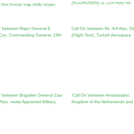
(বিএনএসিডব্লিউসি) এর ২৫তম সাধারণ সভা
 দিবস উপলক্ষ্যে সশস্ত্র বাহিনীর আয়োজন
n’ between Major General E
Call On’ between Mr. Arif Ates, Di
 Cox, Commanding General, 18th
(Flight Test), Turkish Aerospace
r Medical Command (18th TMC),
Industries (TAI), Turkiye and Prin
 Principal Staff Officer (PSO),
Staff Officer (PSO), Armed Force
Forces Division (AFD)
Division (AFD)
n’ between Brigadier General Zaw
‘Call On’ between Ambassador,
yo, newly Appointed Military,
Kingdom of the Netherlands and
nd Air Attaché of the Republic of
Principal Staff Officer (PSO), Ar
ion of Myanmar to Bangladesh
Forces Division (AFD)
ncipal Staff Officer (PSO), Armed
 Division (AFD)