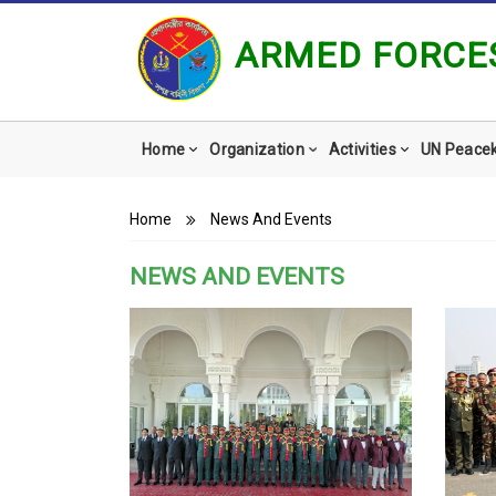
ARMED FORCES
Main
Home
Organization
Activities
UN Peace
navigation
Breadcrumb
Home
News And Events
NEWS AND EVENTS