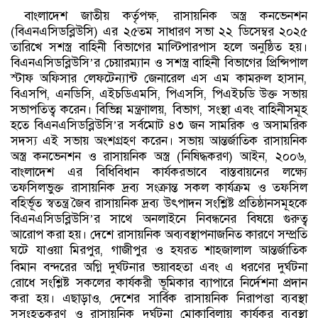
বাংলাদেশ জাতীয় কর্তৃপক্ষ, রাসায়নিক অস্ত্র কনভেনশন
(বিএনএসিডব্লিউসি) এর ২৫তম সাধারণ সভা ২২ ডিসেম্বর ২০২৫
তারিখে সশস্ত্র বাহিনী বিভাগের মাল্টিপারপাস হলে অনুষ্ঠিত হয়।
বিএনএসিডব্লিউসি
র চেয়ারম্যান ও সশস্ত্র বাহিনী বিভাগের প্রিন্সিপাল
’
স্টাফ অফিসার লেফটেন্যান্ট জেনারেল এস এম কামরুল হাসান,
বিএসপি, এনডিসি, এইচডিএমসি, পিএসসি, পিএইচডি উক্ত সভায়
সভাপতিত্ব করেন। বিভিন্ন মন্ত্রণালয়, বিভাগ, সংস্থা এবং বাহিনীসমূহ
হতে বিএনএসিডব্লিউসি
র সর্বমোট ৪৩ জন সামরিক ও অসামরিক
’
সদস্য এই সভায় অংশগ্রহণ করেন। সভায় আন্তর্জাতিক রাসায়নিক
অস্ত্র কনভেনশন ও রাসায়নিক অস্ত্র (নিষিদ্ধকরণ) আইন, ২০০৬,
বাংলাদেশ এর বিধিবিধান কার্যকরভাবে বাস্তবায়নের লক্ষ্যে
তফসিলভুক্ত রাসায়নিক দ্রব্য সংক্রান্ত সকল কার্যক্রম ও তফসিল
বহির্ভূত স্বতন্ত্র জৈব রাসায়নিক দ্রব্য উৎপাদন সংশ্লিষ্ট প্রতিষ্ঠানসমূহকে
বিএনএসিডব্লিউসি
র সাথে অনলাইনে নিবন্ধনের বিষয়ে গুরুত্ব
’
আরোপ করা হয়। দেশে রাসায়নিক অব্যবস্থাপনাজনিত কারণে সম্প্রতি
ঘটে যাওয়া মিরপুর, গাজীপুর ও হযরত শাহজালাল আন্তর্জাতিক
বিমান বন্দরের অগ্নি দুর্ঘটনার ভয়াবহতা
এবং এ ধরণের দুর্ঘটনা
রোধে সংশ্লিষ্ট সকলের কার্যকরী ভূমিকার ব্যাপারে নির্দেশনা প্রদান
করা হয়। এছাড়াও, দেশের সার্বিক রাসায়নিক নিরাপত্তা ব্যবস্থা
সুসংহতকরণ ও রাসায়নিক দুর্ঘটনা মোকাবিলায় কার্যকর ব্যবস্থা