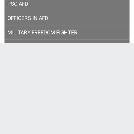
PSO AFD
OFFICERS IN AFD
MILITARY
FREEDOM FIGHTER
BNACWC
NIS (শুদ্ধাচার কৌশল)
IMPORTANT LINKS
Bangladesh National Portal
Ministries
Bangladesh Army
Bangladesh Navy
Bangladesh Air Force