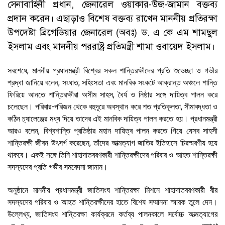
সেনাবাহিনী প্রধান, জেনারেল ওয়াকার-উজ-জামান বক্তব্য
প্রদান করেন। এছাড়াও বিশেষ বক্তব্য রাখেন মাননীয় প্রতিরক্ষা
উপদেষ্টা ব্রিগেডিয়ার জেনারেল (অবঃ) ড. এ কে এম শামছুল
ইসলাম এবং মাননীয় পররাষ্ট্র প্রতিমন্ত্রী শামা ওবায়েদ ইসলাম।
সবশেষে, মাননীয় প্রধানমন্ত্রী বিশ্বের সকল শান্তিরক্ষীদের প্রতি শুভেচ্ছা ও গভীর
শ্রদ্ধা জানিয়ে বলেন, সংঘাত, সহিংসতা এবং মানবিক সংকটে আক্রান্ত অঞ্চলে শান্তি
ফিরিয়ে আনতে শান্তিরক্ষীরা অসীম সাহস, ধৈর্য ও নিষ্ঠার সঙ্গে দায়িত্ব পালন করে
চলেছেন। পরিবার-পরিজন থেকে বহুদূরে অবস্থান করে শত প্রতিকূলতা, সীমাবদ্ধতা ও
কঠিন চ্যালেঞ্জের মধ্য দিয়ে তাদের এই মানবিক দায়িত্ব পালন করতে হয়। প্রধানমন্ত্রী
আরও বলেন, বিশ্বশান্তি প্রতিষ্ঠার মহান দায়িত্ব পালন করতে গিয়ে যেসব সাহসী
শান্তিরক্ষী জীবন উৎসর্গ করেছেন, তাঁদের আত্মত্যাগ জাতির ইতিহাসে চিরস্মরণীয় হয়ে
থাকবে। একই সঙ্গে তিনি শাহাদাতবরণকারী শান্তিরক্ষীদের পরিবার ও আহত শান্তিরক্ষী
সদস্যদের প্রতি গভীর সমবেদনা জানান।
অনুষ্ঠানে মাননীয় প্রধানমন্ত্রী জাতিসংঘ শান্তিরক্ষা মিশনে শাহাদাতবরণকারী বীর
সদস্যদের পরিবার ও আহত শান্তিরক্ষীদের হাতে বিশেষ সম্মাননা স্মারক তুলে দেন।
উল্লেখ্য, জাতিসংঘ শান্তিরক্ষা কার্যক্রমে কর্তব্য পালনকালে সর্বোচ্চ আত্মত্যাগের