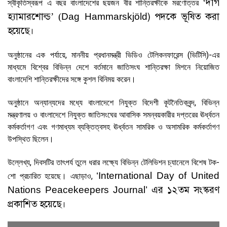
দাগ
‘
স্বীকৃতিস্বরূপ এ বছর বাংলাদেশের ছয়জন বীর শান্তিরক্ষীকে মরণোত্তর
হ্যামারশোল্ড
)
পদকে ভূষিত করা
’ (
Dag Hammarskjöld
হয়েছে।
অনুষ্ঠানের এক পর্যায়ে, মাননীয় প্রধানমন্ত্রী ভিডিও টেলিকনফারেন্স (ভিটিসি)-এর
মাধ্যমে বিশ্বের বিভিন্ন দেশে বর্তমানে জাতিসংঘ শান্তিরক্ষা মিশনে নিয়োজিত
বাংলাদেশি শান্তিরক্ষীদের সঙ্গে কুশল বিনিময় করেন।
অনুষ্ঠানে অন্যান্যদের মধ্যে বাংলাদেশে নিযুক্ত বিদেশী কূটনৈতিকবৃন্দ, বিভিন্ন
মন্ত্রণালয় ও বাংলাদেশে নিযুক্ত জাতিসংঘের আবাসিক সমন্বয়কারীর দপ্তরের ঊর্ধ্বতন
কর্মকর্তাগণ এবং গণমাধ্যম ব্যক্তিত্বসহ ঊর্ধ্বতন সামরিক ও অসামরিক কর্মকর্তাগণ
উপস্থিত ছিলেন।
উল্লেখ্য, দিবসটির তাৎপর্য তুলে ধরার লক্ষ্যে বিভিন্ন টেলিভিশন চ্যানেলে বিশেষ টক-
‘International Day of United
শো প্রচারিত হয়েছে। এছাড়াও,
এর ১২তম সংস্করণ
Nations Peacekeepers Journal’
প্রকাশিত হয়েছে।